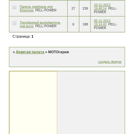
10-11-2013
Панель приборов для
27
239
19:48:14
PELL-
Юпитера
PELL-POWER
POWER
05-11-2013
Трехфазный выпрямитель
6
188
15:14:43
PELL-
для мото
PELL-POWER
POWER
Страница:
1
»
Девятая палата
»
МОТОгараж
создать форум