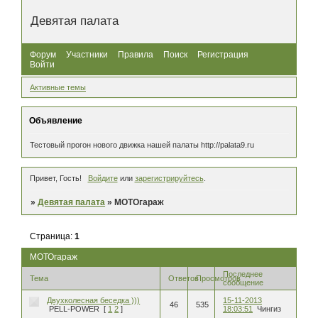
Девятая палата
Форум
Участники
Правила
Поиск
Регистрация
Войти
Активные темы
Объявление
Тестовый прогон нового движка нашей палаты http://palata9.ru
Привет, Гость!
Войдите
или
зарегистрируйтесь
.
»
Девятая палата
»
МОТОгараж
Страница:
1
МОТОгараж
Последнее
Тема
Ответов
Просмотров
сообщение
Двухколесная беседка )))
15-11-2013
46
535
PELL-POWER
[
1
2
]
18:03:51
Чингиз