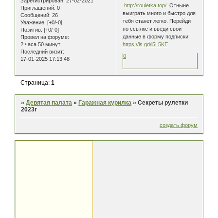
Зарегистрирован
: 27-02-2021
http://rouletka.top/
Отныне
Приглашений:
0
выиграть много и быстро для
Сообщений:
26
тебя станет легко. Перейди
Уважение:
[+0/-0]
по ссылке и введи свои
Позитив:
[+0/-0]
данные в форму подписки:
Провел на форуме:
2 часа 50 минут
https://is.gd/i5L5KE
Последний визит:
0
17-01-2025 17:13:48
Страница:
1
»
Девятая палата
»
Гаражная курилка
»
Секреты рулетки
2023г
создать форум