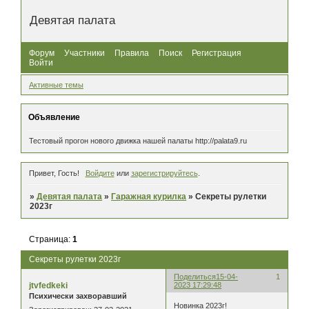
Девятая палата
Форум
Участники
Правила
Поиск
Регистрация
Войти
Активные темы
Объявление
Тестовый прогон нового движка нашей палаты http://palata9.ru
Привет, Гость!
Войдите
или
зарегистрируйтесь
.
»
Девятая палата
»
Гаражная курилка
»
Секреты рулетки
2023г
Страница:
1
Секреты рулетки 2023г
Поделиться
15-04-
1
jtvfedkeki
2023 17:29:48
Психически захворавший
Новинка 2023г!