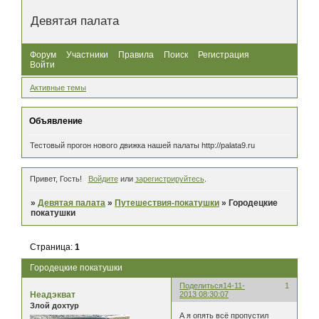
Девятая палата
Форум
Участники
Правила
Поиск
Регистрация
Войти
Активные темы
Объявление
Тестовый прогон нового движка нашей палаты http://palata9.ru
Привет, Гость!
Войдите
или
зарегистрируйтесь
.
»
Девятая палата
»
Путешествия-покатушки
»
Городецкие
покатушки
Страница:
1
Городецкие покатушки
Поделиться
14-11-
1
Неадэкват
2013 08:30:07
Злой дохтур
А я опять всё пропустил