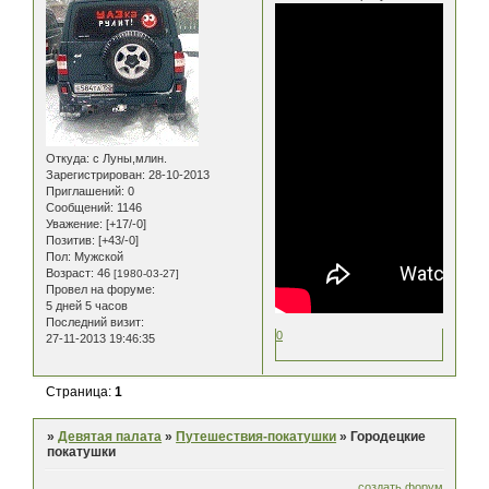
Откуда:
с Луны,млин.
Зарегистрирован
: 28-10-2013
Приглашений:
0
Сообщений:
1146
Уважение:
[+17/-0]
Позитив:
[+43/-0]
Пол:
Мужской
Возраст:
46
[1980-03-27]
Провел на форуме:
5 дней 5 часов
Последний визит:
0
27-11-2013 19:46:35
Страница:
1
»
Девятая палата
»
Путешествия-покатушки
»
Городецкие
покатушки
создать форум