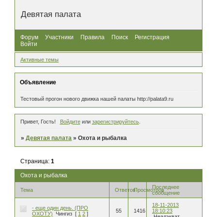
Девятая палата
Форум
Участники
Правила
Поиск
Регистрация
Войти
Активные темы
Объявление
Тестовый прогон нового движка нашей палаты http://palata9.ru
Привет, Гость!
Войдите
или
зарегистрируйтесь
.
»
Девятая палата
»
Охота и рыбалка
Страница:
1
Охота и рыбалка
Последнее
Тема
Ответов
Просмотров
сообщение
18-11-2013
- еще один день. (ПРО
55
1416
18:10:23
ОХОТУ)
Чингиз
[
1
2
]
Неадэкват